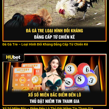
Đá Gà Tre – Loại Hình Đối Kháng Đẳng Cấp Từ Chiến Kê
Xổ Số Miền Bắc – Điểm Đến Lô Thủ Đặt Niềm Tin Tham Gia