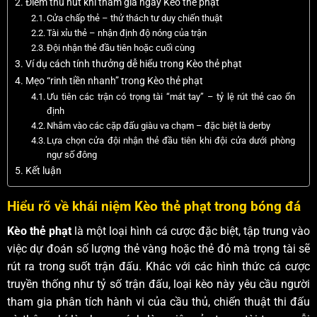
Điểm thu hút khi tham gia ngay Kèo thẻ phạt
Cửa chấp thẻ – thử thách tư duy chiến thuật
Tài xỉu thẻ – nhận định độ nóng của trận
Đội nhận thẻ đầu tiên hoặc cuối cùng
Ví dụ cách tính thưởng dễ hiểu trong Kèo thẻ phạt
Mẹo “rinh tiền nhanh” trong Kèo thẻ phạt
Ưu tiên các trận có trọng tài “mát tay” – tỷ lệ rút thẻ cao ổn
định
Nhắm vào các cặp đấu giàu va chạm – đặc biệt là derby
Lựa chọn cửa đội nhận thẻ đầu tiên khi đội cửa dưới phòng
ngự số đông
Kết luận
Hiểu rõ về khái niệm Kèo thẻ phạt trong bóng đá
Kèo thẻ phạt
là một loại hình cá cược đặc biệt, tập trung vào
việc dự đoán số lượng thẻ vàng hoặc thẻ đỏ mà trọng tài sẽ
rút ra trong suốt trận đấu. Khác với các hình thức cá cược
truyền thống như tỷ số trận đấu, loại kèo này yêu cầu người
tham gia phân tích hành vi của cầu thủ, chiến thuật thi đấu