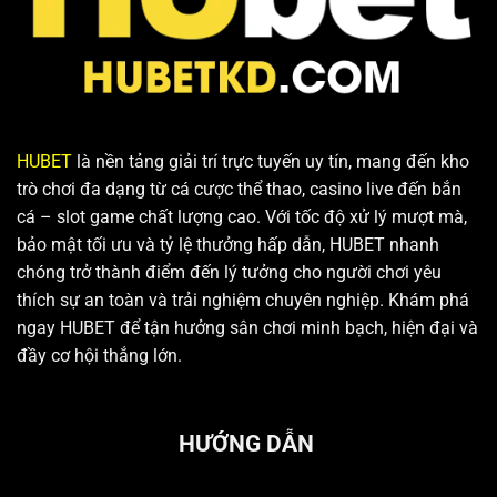
HUBET
là nền tảng giải trí trực tuyến uy tín, mang đến kho
trò chơi đa dạng từ cá cược thể thao, casino live đến bắn
cá – slot game chất lượng cao. Với tốc độ xử lý mượt mà,
bảo mật tối ưu và tỷ lệ thưởng hấp dẫn, HUBET nhanh
chóng trở thành điểm đến lý tưởng cho người chơi yêu
thích sự an toàn và trải nghiệm chuyên nghiệp. Khám phá
ngay HUBET để tận hưởng sân chơi minh bạch, hiện đại và
đầy cơ hội thắng lớn.
HƯỚNG DẪN