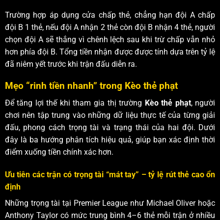
Trường hợp áp dụng cửa chấp thẻ, chẳng hạn đội A chấp
đội B 1 thẻ, nếu đội A nhận 2 thẻ còn đội B nhận 4 thẻ, người
chọn đội A sẽ thắng vì chênh lệch sau khi trừ chấp vẫn nhỏ
hơn phía đội B. Tổng tiền nhận được được tính dựa trên tỷ lệ
đã niêm yết trước khi trận đấu diễn ra.
Mẹo “rinh tiền nhanh” trong Kèo thẻ phạt
Để tăng lợi thế khi tham gia thị trường
Kèo thẻ phạt
, người
chơi nên tập trung vào những dữ liệu thực tế của từng giải
đấu, phong cách trọng tài và trạng thái của hai đội. Dưới
đây là ba hướng phân tích hiệu quả, giúp bạn xác định thời
điểm xuống tiền chính xác hơn.
Ưu tiên các trận có trọng tài “mát tay” – tỷ lệ rút thẻ cao ổn
định
Những trọng tài tại Premier League như Michael Oliver hoặc
Anthony Taylor có mức trung bình 4–6 thẻ mỗi trận ở nhiều