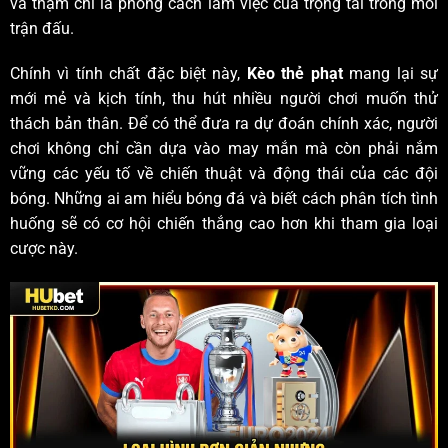
và thậm chí là phong cách làm việc của trọng tài trong mỗi
trận đấu.
Chính vì tính chất đặc biệt này,
Kèo thẻ phạt
mang lại sự
mới mẻ và kịch tính, thu hút nhiều người chơi muốn thử
thách bản thân. Để có thể đưa ra dự đoán chính xác, người
chơi không chỉ cần dựa vào may mắn mà còn phải nắm
vững các yếu tố về chiến thuật và động thái của các đội
bóng. Những ai am hiểu bóng đá và biết cách phân tích tình
huống sẽ có cơ hội chiến thắng cao hơn khi tham gia loại
cược này.