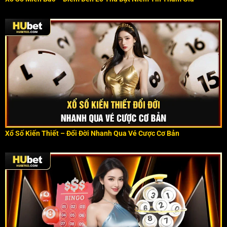
Xổ Số Kiến Thiết – Đổi Đời Nhanh Qua Vé Cược Cơ Bản