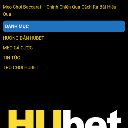
Mẹo Chơi Baccarat – Chinh Chiến Qua Cách Ra Bài Hiệu
Quả
DANH MỤC
HƯỚNG DẪN HUBET
MẸO CÁ CƯỢC
TIN TỨC
TRÒ CHƠI HUBET