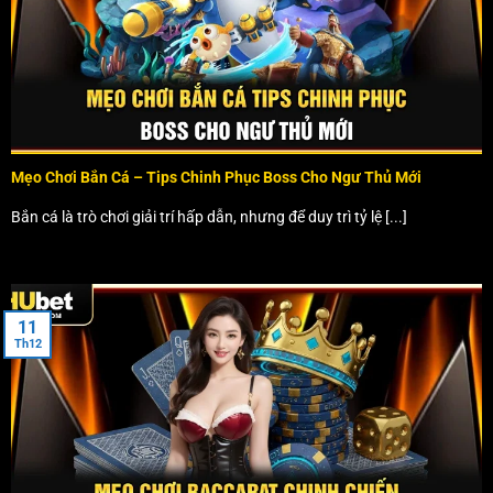
Mẹo Chơi Bắn Cá – Tips Chinh Phục Boss Cho Ngư Thủ Mới
Bắn cá là trò chơi giải trí hấp dẫn, nhưng để duy trì tỷ lệ [...]
11
Th12