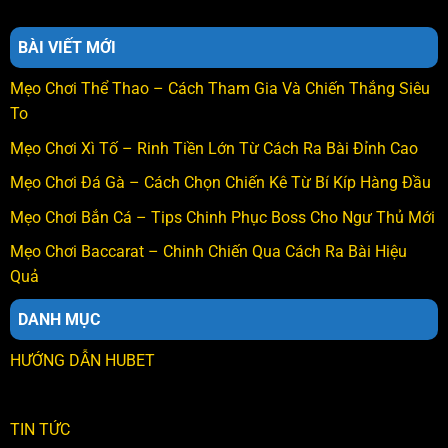
BÀI VIẾT MỚI
Mẹo Chơi Thể Thao – Cách Tham Gia Và Chiến Thắng Siêu
To
Mẹo Chơi Xì Tố – Rinh Tiền Lớn Từ Cách Ra Bài Đỉnh Cao
Mẹo Chơi Đá Gà – Cách Chọn Chiến Kê Từ Bí Kíp Hàng Đầu
Mẹo Chơi Bắn Cá – Tips Chinh Phục Boss Cho Ngư Thủ Mới
Mẹo Chơi Baccarat – Chinh Chiến Qua Cách Ra Bài Hiệu
Quả
DANH MỤC
HƯỚNG DẪN HUBET
MẸO CÁ CƯỢC
TIN TỨC