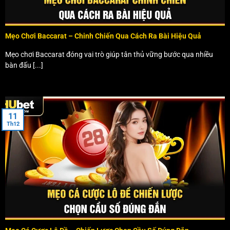
Mẹo Chơi Baccarat – Chinh Chiến Qua Cách Ra Bài Hiệu Quả
Mẹo chơi Baccarat đóng vai trò giúp tân thủ vững bước qua nhiều
bàn đấu [...]
11
Th12