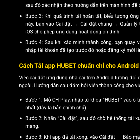
sau đó xác nhận theo hướng dẫn trên màn hình để b
Bước 3: Khi quá trình tải hoàn tất, biểu tượng ứ
này, bạn vào Cài đặt → Cài đặt chung → Quản lý th
iOS cho phép ứng dụng hoạt động ổn định.
Bước 4: Sau khi xác minh thành công, bạn quay 
nhập tài khoản đã tạo trước đó hoặc đăng ký mới là
Cách Tải app HUBET chuẩn chỉ cho Android
Việc cài đặt ứng dụng nhà cái trên Android tương đối 
ngoài. Hướng dẫn sau đảm hội viên thành công cho việ
Bước 1: Mở CH Play, nhập từ khóa “HUBET” vào ô t
nhất (đây là bản chính chủ).
Bước 2: Nhấn “Cài đặt”, sau đó chờ hệ thống tải 
mạng.
Bước 3: Khi app đã tải xong, vào Cài đặt → Bảo mậ