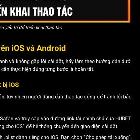
u yếu tố để triển khai thao tác
ên iOS và Android
h và không gặp lỗi cài đặt, hãy làm theo hướng dẫn dưới
ỉ cần thực hiện đúng từng bước là hoàn tất.
 bị iOS
n, tuy nhiên người dùng cần thao tác đúng để tránh lỗi bảo
Safari và truy cập vào đường link tải chính chủ của HUBET.
ng cho iOS” để hệ thống chuyển đến giao diện cài đặt.
nh .plist dành riêng cho iOS. Bạn chọn “Cho phép tải xuống”,