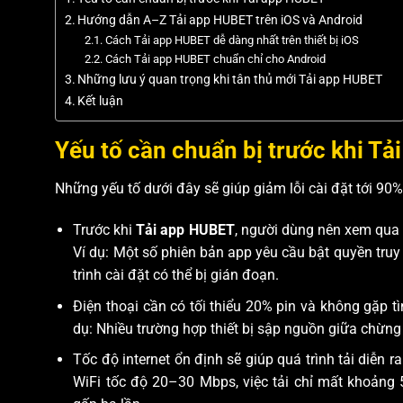
Hướng dẫn A–Z Tải app HUBET trên iOS và Android
Cách Tải app HUBET dễ dàng nhất trên thiết bị iOS
Cách Tải app HUBET chuẩn chỉ cho Android
Những lưu ý quan trọng khi tân thủ mới Tải app HUBET
Kết luận
Yếu tố cần chuẩn bị trước khi T
Những yếu tố dưới đây sẽ giúp giảm lỗi cài đặt tới 90
Trước khi
Tải app HUBET
, người dùng nên xem qua 
Ví dụ: Một số phiên bản app yêu cầu bật quyền tru
trình cài đặt có thể bị gián đoạn.
Điện thoại cần có tối thiểu 20% pin và không gặp tìn
dụ: Nhiều trường hợp thiết bị sập nguồn giữa chừng k
Tốc độ internet ổn định sẽ giúp quá trình tải diễn 
WiFi tốc độ 20–30 Mbps, việc tải chỉ mất khoảng 