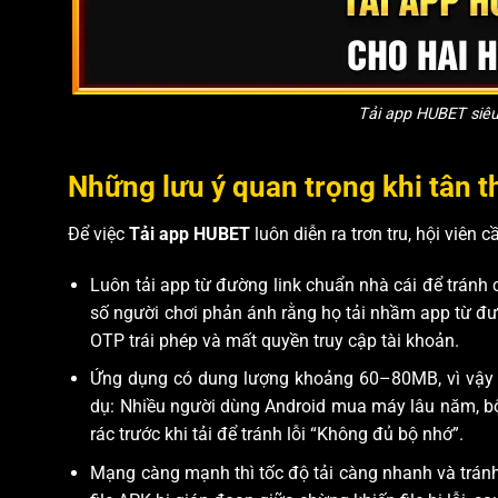
Tải app HUBET siêu
Những lưu ý quan trọng khi tân 
Để việc
Tải app HUBET
luôn diễn ra trơn tru, hội viên 
Luôn tải app từ đường link chuẩn nhà cái để tránh
số người chơi phản ánh rằng họ tải nhầm app từ đư
OTP trái phép và mất quyền truy cập tài khoản.
Ứng dụng có dung lượng khoảng 60–80MB, vì vậy b
dụ: Nhiều người dùng Android mua máy lâu năm, bộ
rác trước khi tải để tránh lỗi “Không đủ bộ nhớ”.
Mạng càng mạnh thì tốc độ tải càng nhanh và tránh 