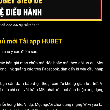
 dễ cho hai hệ điều hành
thủ mới Tải app HUBET
cần chú ý các điểm sau:
 các bản giả mạo chứa mã độc hoặc mã theo dõi. Ví dụ: Một
ờng link quảng cáo trên Facebook, dẫn đến bị yêu cầu nhập
ạn cần đảm bảo điện thoại còn đủ không gian lưu trữ. Ví
 nhớ chỉ còn vài trăm MB, phải xóa bớt ảnh hoặc ứng dụng
lỗi hỏng file. Ví dụ: Một người chơi dùng mạng WiFi yếu tải