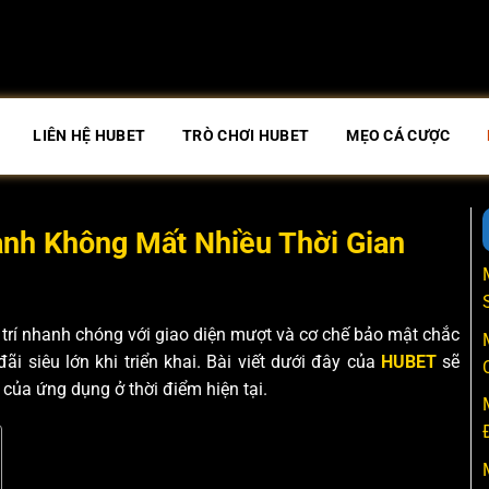
LIÊN HỆ HUBET
TRÒ CHƠI HUBET
MẸO CÁ CƯỢC
nh Không Mất Nhiều Thời Gian
 trí nhanh chóng với giao diện mượt và cơ chế bảo mật chắc
i siêu lớn khi triển khai. Bài viết dưới đây của
HUBET
sẽ
của ứng dụng ở thời điểm hiện tại.