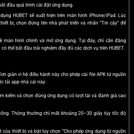
ắt đầu quá trình cài đặt ứng dụng.
ng dụng HUBET sẽ xuất hiện trên màn hình iPhone/iPad. Lúc
iết bị, chọn đúng tên nhà phát triển và nhấn “Tin cậy” để
về màn hình chính và mở ứng dụng. Tại đây, chỉ cần đăng
 có thể bắt đầu trải nghiệm đầy đủ các dịch vụ trên HUBET.
đơn giản vì hệ điều hành này cho phép cài file APK từ nguồn
c tải app nhà cái này:
ìm kiếm và chọn đúng ứng dụng có lượt tải và đánh giá cao
xuống. Thông thường chỉ mất khoảng 20–30 giây tùy tốc độ
t của thiết bị và bật tùy chọn “Cho phép ứng dụng từ nguồn