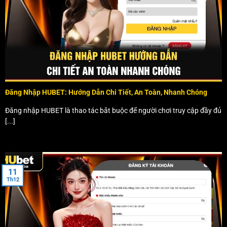
Đăng Nhập HUBET: Hướng Dẫn Chi Tiết, An Toàn, Nhanh Chóng
Đăng nhập HUBET là thao tác bắt buộc để người chơi truy cập đầy đủ
[...]
11
Th12