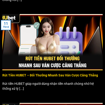
11
Th12
Rút Tiền HUBET – Đổi Thưởng Nhanh Sau Ván Cược Căng Thẳng
Rút tiền HUBET giúp người dùng nhận tiền nhanh chóng nhờ hệ
thống xử lý [...]