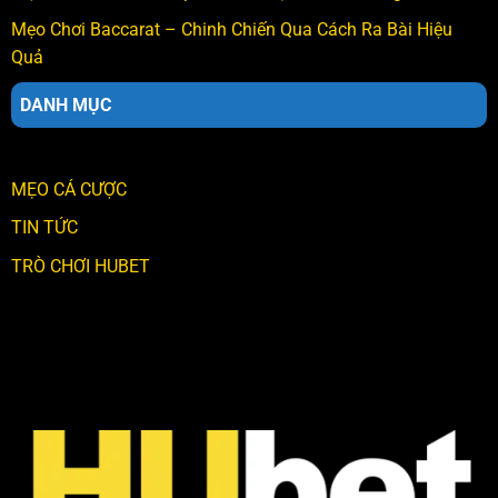
Mẹo Chơi Baccarat – Chinh Chiến Qua Cách Ra Bài Hiệu
Quả
DANH MỤC
HƯỚNG DẪN HUBET
MẸO CÁ CƯỢC
TIN TỨC
TRÒ CHƠI HUBET