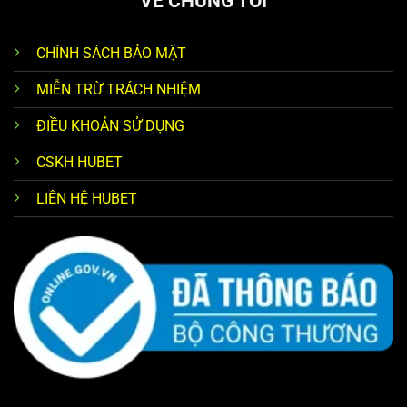
VỀ CHÚNG TÔI
CHÍNH SÁCH BẢO MẬT
MIỄN TRỪ TRÁCH NHIỆM
ĐIỀU KHOẢN SỬ DỤNG
CSKH HUBET
LIÊN HỆ HUBET