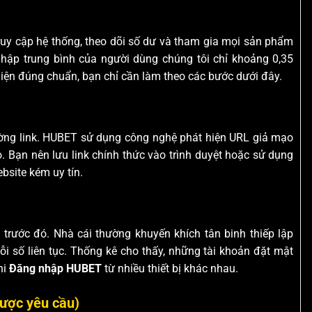
ruy cập hệ thống, theo dõi số dư và tham gia mọi sản phẩm
hập trung bình của người dùng chúng tôi chỉ khoảng 0,35
hiện đúng chuẩn, bạn chỉ cần làm theo các bước dưới đây.
ường link. HUBET sử dụng công nghệ phát hiện URL giả mạo
o. Bạn nên lưu link chính thức vào trình duyệt hoặc sử dụng
site kém uy tín.
 trước đó. Nhà cái thường khuyến khích tân binh thiếp lập
 số liên tục. Thống kê cho thấy, những tài khoản đặt mật
hi
Đăng nhập HUBET
từ nhiều thiết bị khác nhau.
ược yêu cầu)