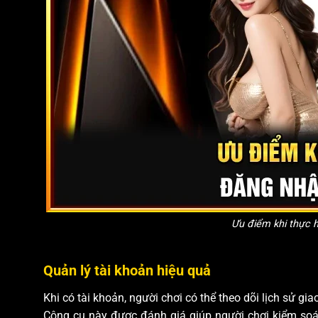
Ưu điểm khi thực h
Quản lý tài khoản hiệu quả
Khi có tài khoản, người chơi có thể theo dõi lịch sử gi
Công cụ này được đánh giá giúp người chơi kiểm soá