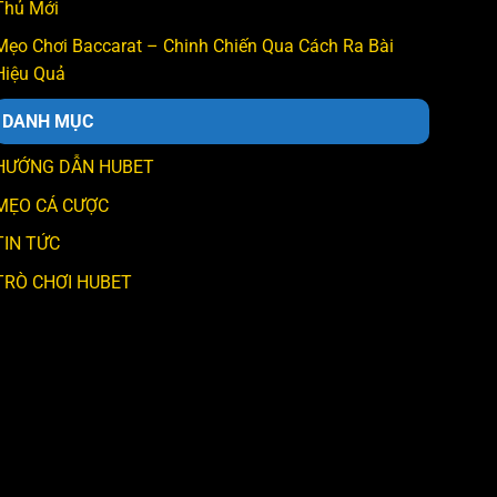
Thủ Mới
Mẹo Chơi Baccarat – Chinh Chiến Qua Cách Ra Bài
Hiệu Quả
DANH MỤC
HƯỚNG DẪN HUBET
MẸO CÁ CƯỢC
TIN TỨC
TRÒ CHƠI HUBET