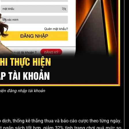
iện đăng nhập tài khoản
ao dịch, thống kê thắng thua và báo cáo cược theo từng ngày.
t ngân sách tốt hơn, giảm 32% tình trạng chơi quá mức so