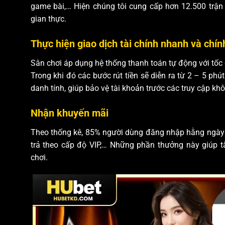
game bài,… Hiện chúng tôi cung cấp hơn 12.500 trận 
gian thực.
Thực hiện giao dịch tài chính nhanh và chín
Sân chơi áp dụng hệ thống thanh toán tự động với tốc độ
Trong khi đó các bước rút tiền sẽ diễn ra từ 2 – 5 ph
danh tính, giúp bảo vệ tài khoản trước các truy cập khô
Nhận khuyến mãi
Theo thống kê, 85% người dùng đăng nhập hằng ngày 
trả theo cấp độ VIP,… Những phần thưởng này giúp tă
chơi.