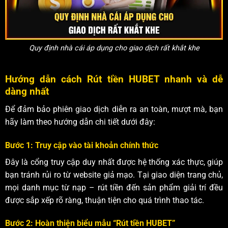
Quy định nhà cái áp dụng cho giao dịch rất khắt khe
Hướng dẫn cách Rút tiền HUBET nhanh và dễ
dàng nhất
Để đảm bảo phiên giao dịch diễn ra an toàn, mượt mà, bạn
hãy làm theo hướng dẫn chi tiết dưới đây:
Bước 1: Truy cập vào tài khoản chính thức
Đây là cổng truy cập duy nhất được hệ thống xác thực, giúp
bạn tránh rủi ro từ website giả mạo. Tại giao diện trang chủ,
mọi danh mục từ nạp – rút tiền đến sản phẩm giải trí đều
được sắp xếp rõ ràng, thuận tiện cho quá trình thao tác.
Bước 2: Hoàn thiện biểu mẫu “Rút tiền HUBET”