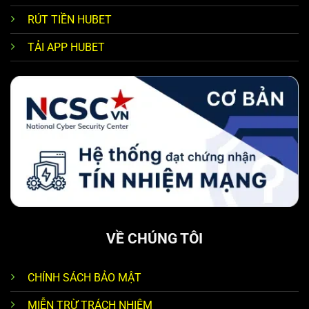
RÚT TIỀN HUBET
TẢI APP HUBET
VỀ CHÚNG TÔI
CHÍNH SÁCH BẢO MẬT
MIỄN TRỪ TRÁCH NHIỆM