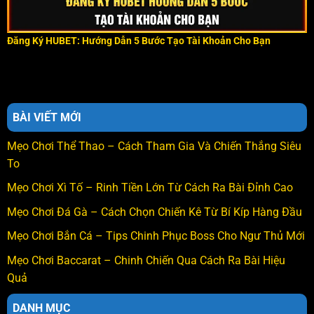
Đăng Ký HUBET: Hướng Dẫn 5 Bước Tạo Tài Khoản Cho Bạn
BÀI VIẾT MỚI
Mẹo Chơi Thể Thao – Cách Tham Gia Và Chiến Thắng Siêu
To
Mẹo Chơi Xì Tố – Rinh Tiền Lớn Từ Cách Ra Bài Đỉnh Cao
Mẹo Chơi Đá Gà – Cách Chọn Chiến Kê Từ Bí Kíp Hàng Đầu
Mẹo Chơi Bắn Cá – Tips Chinh Phục Boss Cho Ngư Thủ Mới
Mẹo Chơi Baccarat – Chinh Chiến Qua Cách Ra Bài Hiệu
Quả
DANH MỤC