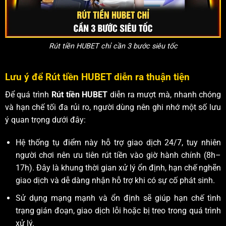
Rút tiền HUBET chỉ cần 3 bước siêu tốc
Lưu ý để Rút tiền HUBET diễn ra thuận tiện
Để quá trình
Rút tiền HUBET
diễn ra mượt mà, nhanh chóng
và hạn chế tối đa rủi ro, người dùng nên ghi nhớ một số lưu
ý quan trọng dưới đây:
Hệ thống tụ điểm này hỗ trợ giao dịch 24/7, tuy nhiên
người chơi nên ưu tiên rút tiền vào giờ hành chính (8h–
17h). Đây là khung thời gian xử lý ổn định, hạn chế nghẽn
giao dịch và dễ dàng nhận hỗ trợ khi có sự cố phát sinh.
Sử dụng mạng mạnh và ổn định sẽ giúp hạn chế tình
trạng gián đoạn, giao dịch lỗi hoặc bị treo trong quá trình
xử lý.