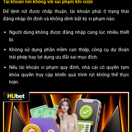
Tài khoản nói không với sai phạm khi cược
Để lệnh rút được chấp thuận, tài khoản phải ở trạng thái
đăng nhập ổn định và không dính bất kỳ vi phạm nào.
Người dùng không được đăng nhập cùng lúc nhiều thiết
bị.
Không sử dụng phần mềm can thiệp, công cụ dự đoán
trái phép hay lợi dụng ưu đãi sai mục đích.
Nếu tài khoản vi phạm quy định, nhà cái có quyền tạm
khóa quyền truy cập khiến quá trình rút không thể thực
hiện.