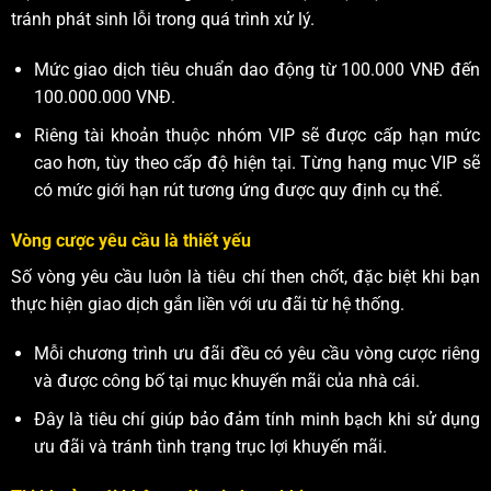
tránh phát sinh lỗi trong quá trình xử lý.
Mức giao dịch tiêu chuẩn dao động từ 100.000 VNĐ đến
100.000.000 VNĐ.
Riêng tài khoản thuộc nhóm VIP sẽ được cấp hạn mức
cao hơn, tùy theo cấp độ hiện tại. Từng hạng mục VIP sẽ
có mức giới hạn rút tương ứng được quy định cụ thể.
Vòng cược yêu cầu là thiết yếu
Số vòng yêu cầu luôn là tiêu chí then chốt, đặc biệt khi bạn
thực hiện giao dịch gắn liền với ưu đãi từ hệ thống.
Mỗi chương trình ưu đãi đều có yêu cầu vòng cược riêng
và được công bố tại mục khuyến mãi của nhà cái.
Đây là tiêu chí giúp bảo đảm tính minh bạch khi sử dụng
ưu đãi và tránh tình trạng trục lợi khuyến mãi.