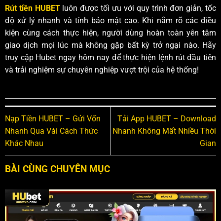
Rút tiền HUBET
luôn được tối ưu với quy trình đơn giản, tốc
độ xử lý nhanh và tính bảo mật cao. Khi nắm rõ các điều
kiện cùng cách thực hiện, người dùng hoàn toàn yên tâm
giao dịch mọi lúc mà không gặp bất kỳ trở ngại nào. Hãy
truy cập Hubet ngay hôm nay để thực hiện lệnh rút đầu tiên
và trải nghiệm sự chuyên nghiệp vượt trội của hệ thống!
Nạp Tiền HUBET – Gửi Vốn
Tải App HUBET – Download
Nhanh Qua Vài Cách Thức
Nhanh Không Mất Nhiều Thời
Khác Nhau
Gian
BÀI CÙNG CHUYÊN MỤC